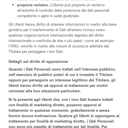
proporre reclamo.
L’Utente può proporre un reclamo
all’autorità di controllo della protezione dei dati personali
competente o agire in sede giudiziale.
Gli Utenti hanno diritto di ottenere informazioni in merito alla base
giuridica per il trasferimento di Dati all'estero incluso verso
qualsiasi organizzazione internazionale regolata dal diritto
internazionale o costituita da due o più paesi, come ad esempio
l’ONU, nonché in merito alle misure di sicurezza adottate dal
Titolare per proteggere i loro Dati.
Dettagli sul diritto di opposizione
Quando i Dati Personali sono trattati nell’interesse pubblico,
nell’esercizio di pubblici poteri di cui è investito il Titolare
oppure per perseguire un interesse legittimo del Titolare, gli
Utenti hanno diritto ad opporsi al trattamento per motivi
connessi alla loro situazione particolare.
Si fa presente agli Utenti che, ove i loro Dati fossero trattati
con finalità di marketing diretto, possono opporsi al
trattamento in qualsiasi momento, gratuitamente e senza
fornire alcuna motivazione. Qualora gli Utenti si oppongano al
trattamento per finalità di marketing diretto, i Dati Personali
non sono più oggetto di trattamento per tali finalità. Per